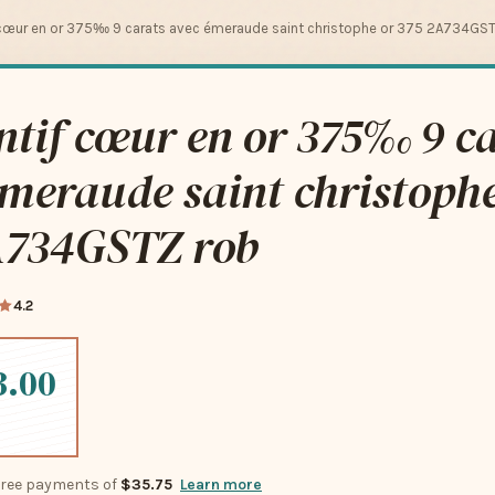
 cœur en or 375‰ 9 carats avec émeraude saint christophe or 375 2A734GS
tif cœur en or 375‰ 9 c
meraude saint christophe
A734GSTZ rob
4.2
3.00
-free payments of
$35.75
Learn more