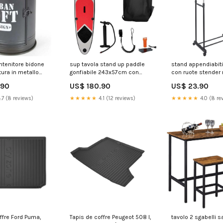
ntenitore bidone
sup tavola stand up paddle
stand appendiabiti
tura in metallo
gonfiabile 243x57cm con
con ruote stender 
iani in legno 299117
pagaia e gonfiatore 299112
in altezza 80x40
.90
US$ 180.90
US$ 23.90
00
7689-100
299096 VE1221AZ
.7 (8 reviews)
★★★★★
4.1 (12 reviews)
★★★★★
4.0 (8 re
ffre Ford Puma,
Tapis de coffre Peugeot 508 I,
tavolo 2 sgabelli s