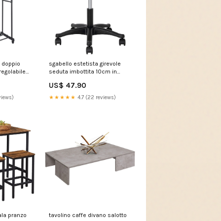
 doppio
sgabello estetista girevole
regolabile
seduta imbottita 10cm in
x160cm
ecopelle salone studio nero
US$ 47.90
EL023-CR
299082 T20010X
views)
★★★★★
4.7 (22 reviews)
ala pranzo
tavolino caffe divano salotto