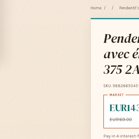
Home
/
/
Pendentif
Penden
avec é
375 2
SKU: 9882665045
EUR14
EUR169.00
Pay in 4 interest