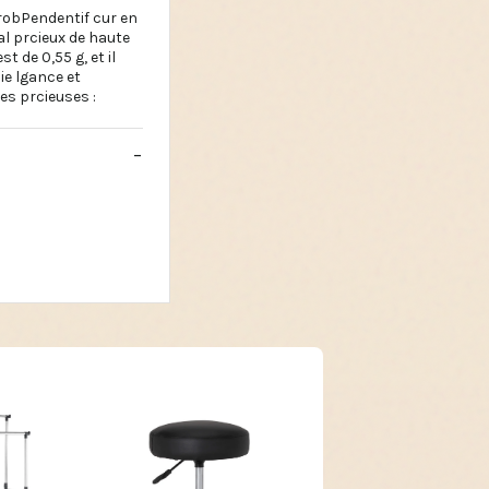
robPendentif cur en
al prcieux de haute
t de 0,55 g, et il
ie lgance et
res prcieuses :