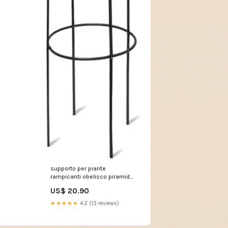
supporto per piante
rampicanti obelisco piramide
da giardino altezza 185cm
US$ 20.90
verde 299139 ORELPKDIVANO
★★★★★
4.2 (13 reviews)