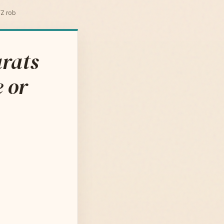
TZ rob
arats
 or