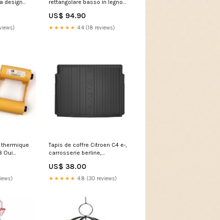
na design
rettangolare basso in legno
le 299129
design moderno grigio 299115
US$ 94.90
T
BRX-EASY
views)
★★★★★
4.4 (18 reviews)
t thermique
Tapis de coffre Citroen C4 e-,
 Oui
carrosserie berline,
e-t-7066
fabrication 12.2020 - présent,
US$ 38.00
coffre supérieur | DZ413948
submodel 6927
views)
★★★★★
4.8 (30 reviews)