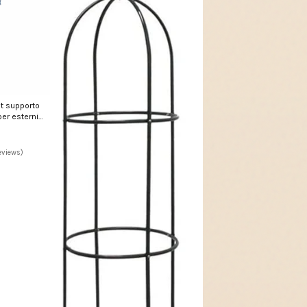
t supporto
per esterni
t dunlop
eviews)