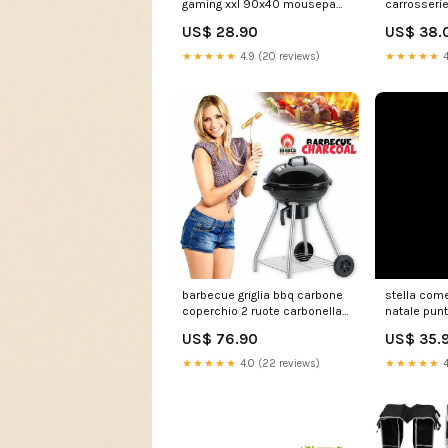
gaming xxl 90x40 mousepad
carrosserie
luce led rgb cambio colore
10.2019 - p
US$ 28.90
US$ 38.
299108 32796
supérieur 
fabricatie 
★★★★★
4.9 (20 reviews)
★★★★★
4
barbecue griglia bbq carbone
stella come
coperchio 2 ruote carbonella
natale pun
giardino acciaio inox 299165
465 led bi
US$ 76.90
US$ 35.
647/14
VE130PRVL
★★★★★
4.0 (22 reviews)
★★★★★
4