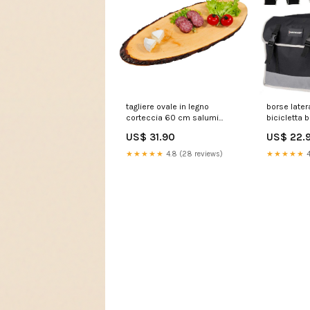
tagliere ovale in legno
borse latera
corteccia 60 cm salumi
bicicletta 
formaggi affettati antipasti
oggetti bic
US$ 31.90
US$ 22.
299144 VE1219FOCU001-SR
330-152V0
★★★★★
4.8 (28 reviews)
★★★★★
4