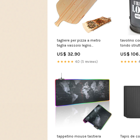
tagliere per pizza a metro
tavolino co
teglia vassoio legno
tondo strut
rettangolare con manico
grigio e rip
US$ 32.90
US$ 106
82x36cm 299101
03227900
VE1820ANTE031-SR
★★★★★
4.0 (5 reviews)
★★★★★
4
tappetino mouse tastiera
Tapis de co