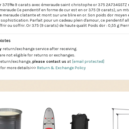
or 375‰ 9 carats avec émeraude saint christophe or 375 2A734GSTZ 
 meraude Ce pendentif en forme de cur est en or 375 (9 carats), un mt
une meraude clatante et mont sur une blire en or. Son poids dor moyen es
a sophistication. Parfait pour un cadeau plein d'amour, ce pendentif all
frir ou soffrir. Or 375 (9 carats) de haute qualit Poids dor : 0,55 g Pier
Notes
ay
return/exchange service after receiving.
are not eligible for returns or exchanges.
 return/exchange,
please contact us
at
[email protected]
 for more details>>>
Return & Exchange Policy