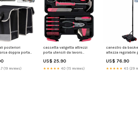
li posteriori
cassetta valigetta attrezzi
canestro da baske
borsa doppia porta
porta utensili da lavoro
altezza regolabile 
i dunlop 299170
completa 39 pz rosa kinzo
pallacanestro spor
90
US$ 25.90
US$ 76.90
0YL
299183 8059265076277
299173 101.119.02
.7 (19 reviews)
★★★★★
4.0 (15 reviews)
★★★★★
4.5 (29 r