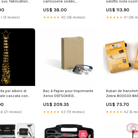
 suv, fabrication
carrosserie sedán,
salotto isola cuci
résent, coffre
fabrication 01.2011 - 09.2018,
moderno industria
00
US$ 38.00
US$ 113.90
| DZ413504 an
sans plancher réglable en
VE8019ANNA001-C
05.2010 - 12.2020
hauteur, la roue complète-
.1 (9 reviews)
★★★★★
4.0 (26 reviews)
★★★★★
4.1 (26 re
normal | DZ549963 an
fabricatie 06.2019 - 03.2024
ta per albero di
Bac à Papier pour Imprimante
Ruban de transfer
tale cascata con
Xerox 097S04913
Zebra 800033-848
anco caldo 299155
Capacité_2 TB
category-referenc
90
US$ 209.35
US$ 73.70
PRLL-CM-AN
.6 (21 reviews)
★★★★★
4.3 (19 reviews)
★★★★★
4.2 (6 re