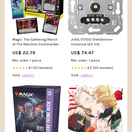
Magic: The Gathering March
JUNG 1731DD Drehdimmer
of The Machine Commander
Universal LED mit
Deck
Nebenstelleneingang Mit
US$ 22.79
US$ 74.47
Rand__Ja
Min. order: 1 piece
Min. order: 1 piece
4.1 (21 reviews)
4.3 (30 reviews)
★★★★★
★★★★★
Sold :
Login>>
Sold :
Login>>