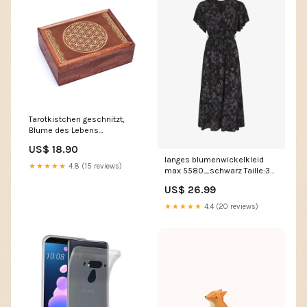
Tarotkistchen geschnitzt,
Blume des Lebens
Pflegespray
US$ 18.90
langes blumenwickelkleid
★★★★★
4.8 (15 reviews)
max 5580_schwarz Taille:36
(S)
US$ 26.99
★★★★★
4.4 (20 reviews)