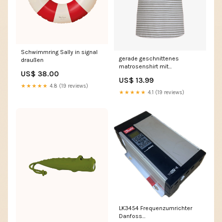
Schwimmring Sally in signal
gerade geschnittenes
draußen
matrosenshirt mit
US$ 38.00
schulterpolstern max
US$ 13.99
563_hellgrau Taille:42 (XL)
★★★★★
4.8 (19 reviews)
★★★★★
4.1 (19 reviews)
LK3454 Frequenzumrichter
Danfoss