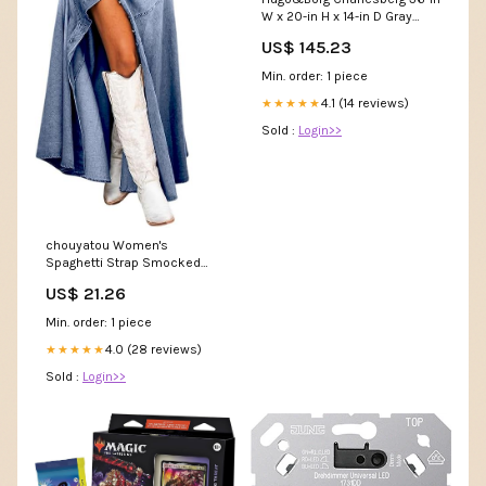
W x 20-in H x 14-in D Gray
Wall Fully Assembled Cabinet
US$ 145.23
(Flat Panel Shaker Door Style)
6
Min. order: 1 piece
4.1 (14 reviews)
★★★★★
Sold :
Login>>
chouyatou Women's
Spaghetti Strap Smocked
Back Denim Dress Button
US$ 21.26
Down A-Line Swing Flowy
Maxi Jean Dress (X-Small,
Min. order: 1 piece
Blue) at Amazon Women's
Clothing store
4.0 (28 reviews)
★★★★★
Sold :
Login>>