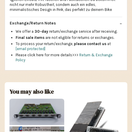
nicht nur mehr Robustheit, sondern auch ein edles,
minimalistisches Design in Pink, das perfekt zu deinem Bike
Exchange/Return Notes
We offer a
30-day
return/exchange service after receiving.
Final sale items
are not eligible for returns or exchanges.
To process your return/exchange,
please contact us
at
[email protected]
Please click here for more details>>>
Return & Exchange
Policy
You may also like