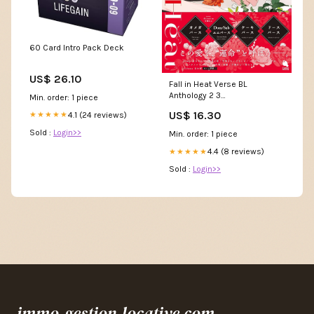
60 Card Intro Pack Deck
US$ 26.10
Fall in Heat Verse BL
Anthology 2 3
Min. order: 1 piece
Author_Yoshino Aoyama
US$ 16.30
4.1 (24 reviews)
★★★★★
Sold :
Login>>
Min. order: 1 piece
4.4 (8 reviews)
★★★★★
Sold :
Login>>
immo-gestion-locative.com