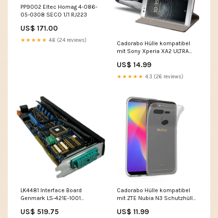
PP9002 Eltec Homag 4-086-
05-0308 SECO 1/1 RJ223
US$ 171.00
★★★★★
4.6 (24 reviews)
Cadorabo Hülle kompatibel
mit Sony Xperia XA2 ULTRA
Schutzhülle mit
US$ 14.99
Magnetverschluss,
Standfunktion und
★★★★★
4.3 (26 reviews)
Kartenfach Model_4.5 - 5 Zoll
LK4481 Interface Board
Cadorabo Hülle kompatibel
Genmark LS-421E-1001
mit ZTE Nubia N3 Schutzhülle
860214A01 Rev B PQ4936
aus flexiblem TPU Silikon
US$ 519.75
US$ 11.99
Model_L50