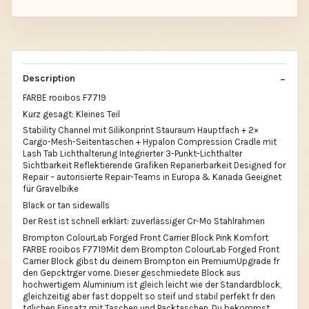
Description
FARBE rooibos F7719
Kurz gesagt: Kleines Teil
Stability Channel mit Silikonprint Stauraum Hauptfach + 2×
Cargo-Mesh-Seitentaschen + Hypalon Compression Cradle mit
Lash Tab Lichthalterung Integrierter 3-Punkt-Lichthalter
Sichtbarkeit Reflektierende Grafiken Reparierbarkeit Designed for
Repair – autorisierte Repair-Teams in Europa & Kanada Geeignet
für Gravelbike
Black or tan sidewalls
Der Rest ist schnell erklärt: zuverlässiger Cr-Mo Stahlrahmen
Brompton ColourLab Forged Front Carrier Block Pink Komfort
FARBE rooibos F7719Mit dem Brompton ColourLab Forged Front
Carrier Block gibst du deinem Brompton ein PremiumUpgrade fr
den Gepcktrger vorne. Dieser geschmiedete Block aus
hochwertigem Aluminium ist gleich leicht wie der Standardblock,
gleichzeitig aber fast doppelt so steif und stabil perfekt fr den
tglichen Einsatz mit Taschen und Packtaschen. Du bekommst