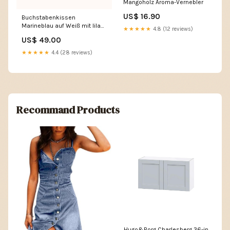
Mangoholz Aroma-Vernebler
US$ 16.90
Buchstabenkissen
Marineblau auf Weiß mit lila
★★★★★
4.8 (12 reviews)
Zickzack Choose your
US$ 49.00
Letter:A
★★★★★
4.4 (28 reviews)
Recommand Products
Hugo&Borg Charlesberg 36-in