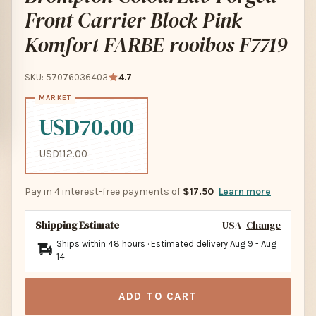
Front Carrier Block Pink
Komfort FARBE rooibos F7719
SKU: 57076036403
4.7
USD70.00
USD112.00
Pay in 4 interest-free payments of
$17.50
Learn more
Shipping Estimate
USA
Change
Ships within 48 hours · Estimated delivery
Aug 9
-
Aug
14
ADD TO CART