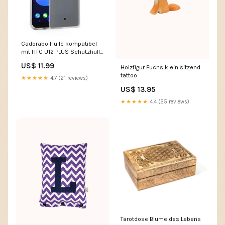
Cadorabo Hülle kompatibel
mit HTC U12 PLUS Schutzhülle
aus flexiblem TPU Silikon
US$ 11.99
Holzfigur Fuchs klein sitzend
Model_Nubia N3
tattoo
★★★★★
4.7 (21 reviews)
US$ 13.95
★★★★★
4.4 (25 reviews)
Tarotdose Blume des Lebens