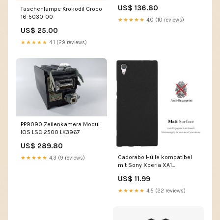
VLT6002HT4C54STR3DLF00A00C0
US$ 136.80
Taschenlampe Krokodil Croco
GT-2500
16-5030-00
★★★★★
4.0 (10 reviews)
US$ 25.00
★★★★★
4.1 (29 reviews)
PP9090 Zeilenkamera Modul
IOS LSC 2500 LK3967
US$ 289.80
Cadorabo Hülle kompatibel
★★★★★
4.3 (9 reviews)
mit Sony Xperia XA1
Schutzhülle aus flexiblem
US$ 11.99
TPU Silikon Model_Y7 2017
★★★★★
4.5 (22 reviews)