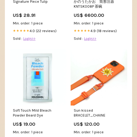
Signature Piece Tulip
かのうたかお 筒形注器
KNTSK008P 茶碗
US$ 28.91
US$ 6600.00
Min. order: 1 piece
Min. order: 1 piece
4.0 (22 reviews)
4.9 (18 reviews)
★★★★★
★★★★★
Sold :
Login>>
Sold :
Login>>
Soft Touch Mild Bleach
Sun kissed
Powder Beard Dye
BRACELET_CHAINE
US$ 19.00
US$ 120.00
Min. order: 1 piece
Min. order: 1 piece