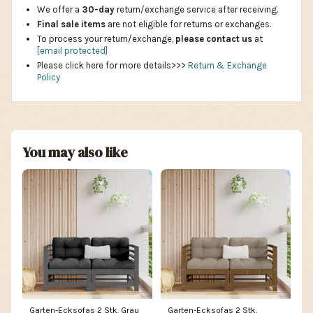
We offer a
30-day
return/exchange service after receiving.
Final sale items
are not eligible for returns or exchanges.
To process your return/exchange,
please contact us
at
[email protected]
Please click here for more details>>>
Return & Exchange
Policy
You may also like
Garten-Ecksofas 2 Stk. Grau
Garten-Ecksofas 2 Stk.