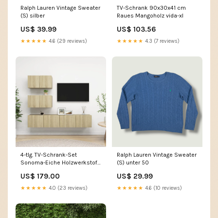
Ralph Lauren Vintage Sweater
TV-Schrank 90x30x41 cm
(S) silber
Raues Mangoholz vida-xl
US$ 39.99
US$ 103.56
★★★★★
4.6 (29 reviews)
★★★★★
4.3 (7 reviews)
4-tlg. TV-Schrank-Set
Ralph Lauren Vintage Sweater
Sonoma-Eiche Holzwerkstoff
(S) unter 50
vida-xl
US$ 179.00
US$ 29.99
★★★★★
4.0 (23 reviews)
★★★★★
4.6 (10 reviews)