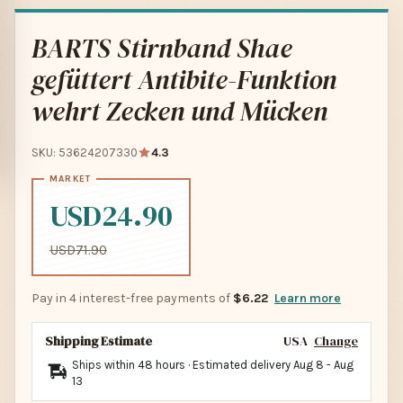
BARTS Stirnband Shae
gefüttert Antibite-Funktion
wehrt Zecken und Mücken
SKU: 53624207330
4.3
USD24.90
USD71.90
Pay in 4 interest-free payments of
$6.22
Learn more
Shipping Estimate
USA
Change
Ships within 48 hours · Estimated delivery
Aug 8
-
Aug
13