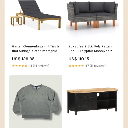
Garten-Sonnenliege mit Tisch
Ecksofas 2 Stk. Poly Rattan
und Auflage Kiefer Imprägniert
und Eukalyptus Massivholz
vida-xl
vida-xl
US$ 129.35
US$ 110.15
★★★★★
4.1 (14 reviews)
★★★★★
4.7 (11 reviews)