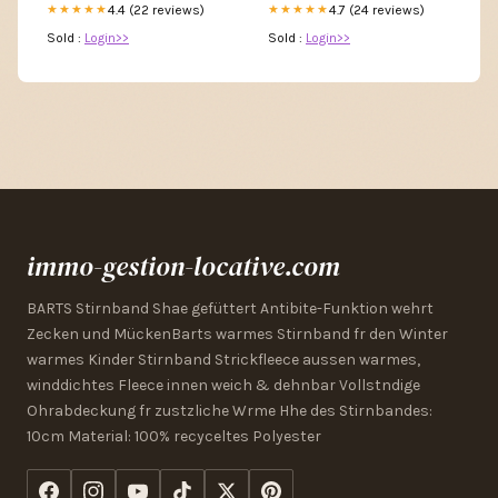
4.4 (22 reviews)
4.7 (24 reviews)
★★★★★
★★★★★
Sold :
Login>>
Sold :
Login>>
immo-gestion-locative.com
BARTS Stirnband Shae gefüttert Antibite-Funktion wehrt
Zecken und MückenBarts warmes Stirnband fr den Winter
warmes Kinder Stirnband Strickfleece aussen warmes,
winddichtes Fleece innen weich & dehnbar Vollstndige
Ohrabdeckung fr zustzliche Wrme Hhe des Stirnbandes:
10cm Material: 100% recyceltes Polyester