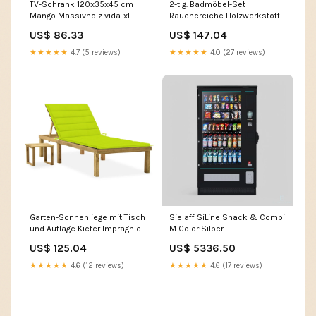
TV-Schrank 120x35x45 cm
2-tlg. Badmöbel-Set
Mango Massivholz vida-xl
Räuchereiche Holzwerkstoff
vida-xl
US$ 86.33
US$ 147.04
★★★★★
4.7 (5 reviews)
★★★★★
4.0 (27 reviews)
Garten-Sonnenliege mit Tisch
Sielaff SiLine Snack & Combi
und Auflage Kiefer Imprägniert
M Color:Silber
vida-xl
US$ 125.04
US$ 5336.50
★★★★★
4.6 (12 reviews)
★★★★★
4.6 (17 reviews)