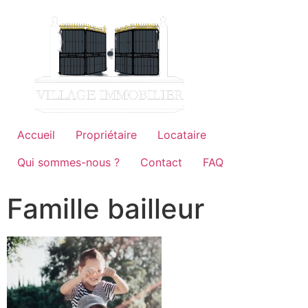
Accueil
Propriétaire
Locataire
Qui sommes-nous ?
Contact
FAQ
Famille bailleur